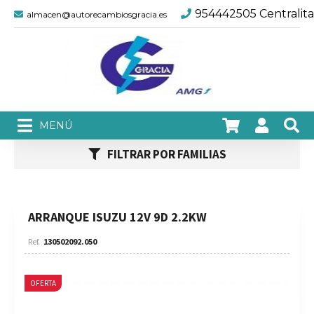
954442505 Centralita
almacen@autorecambiosgracia.es
FILTRAR POR FAMILIAS
ARRANQUE ISUZU 12V 9D 2.2KW
130502092.050
OFERTA