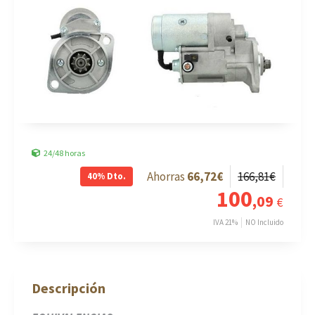
24/48 horas
66
,72
€
166
,81
€
40%
Dto.
100
,09
€
IVA 21%
NO Incluido
Descripción