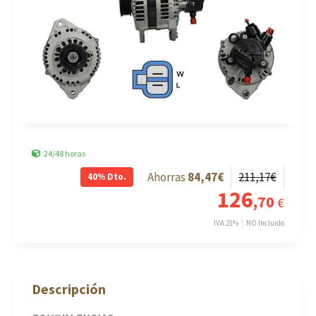
24/48 horas
84
,47
€
211
,17
€
40%
Dto.
126
,70
€
IVA 21%
NO Incluido
Descripción