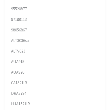
95520877
97189113
98056867
ALT3036sa
ALTV023
AUA915
AUA920
CA1521IR
DRA3794
HJA1521IR