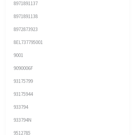
8971891137
8971891138
8972873923
8EL737795001
9001
9090006F
93175799
93175944
933794
933794N
9512785