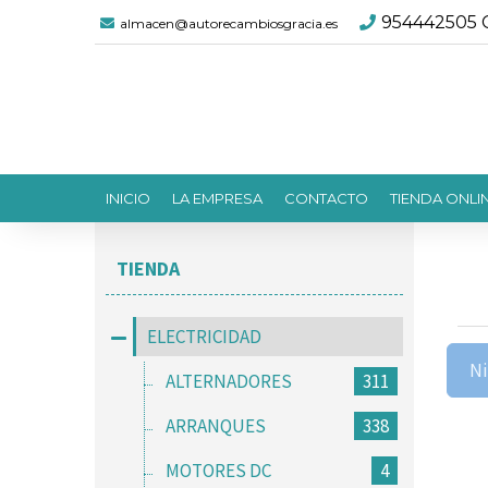
954442505 C
almacen@autorecambiosgracia.es
INICIO
LA EMPRESA
CONTACTO
TIENDA ONLI
TIENDA
ELECTRICIDAD
Ni
ALTERNADORES
311
ARRANQUES
338
MOTORES DC
4