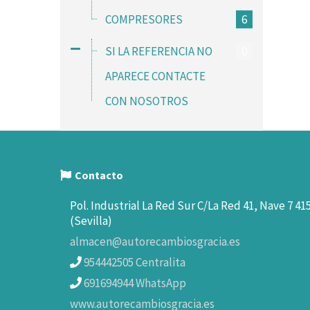
COMPRESORES
6
SI LA REFERENCIA NO
0
APARECE CONTACTE
CON NOSOTROS
Contacto
Pol. Industrial La Red Sur C/La Red 41, Nave 7 41
(Sevilla)
almacen@autorecambiosgracia.es
954442505 Centralita
691694944 WhatsApp
www.autorecambiosgracia.es