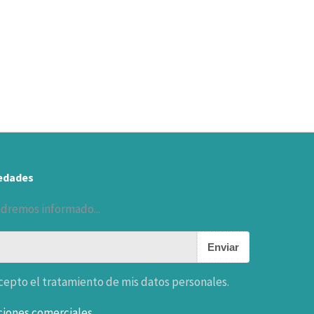
vedades
ndremos informado...
Enviar
epto el tratamiento de mis datos personales.
ciones comerciales.