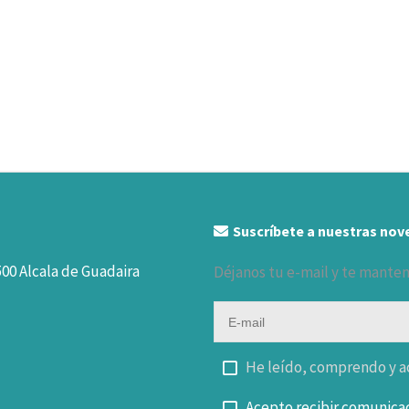
Suscríbete a nuestras no
500 Alcala de Guadaira
Déjanos tu e-mail y te mante
He leído, comprendo y ac
Acepto recibir comunica