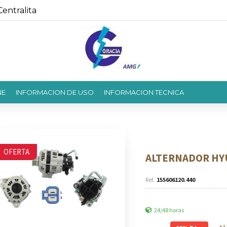
entralita
NE
INFORMACION DE USO
INFORMACION TECNICA
OFERTA
ALTERNADOR HYU
155606120.440
24/48 horas