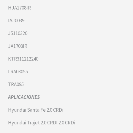
HJA1708IR
IAJ0039
J5110320
JA1708IR
KTR311212240
LRA03055
TRA095
APLICACIONES
Hyundai Santa Fe 2.0 CRDi
Hyundai Trajet 2.0 CRDI 2.0 CRDi