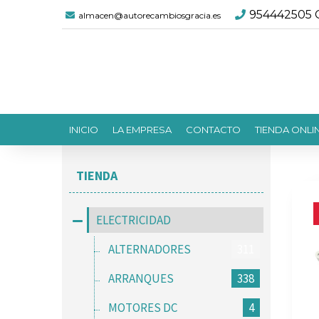
954442505 C
almacen@autorecambiosgracia.es
INICIO
LA EMPRESA
CONTACTO
TIENDA ONLI
TIENDA
ELECTRICIDAD
ALTERNADORES
311
ARRANQUES
338
MOTORES DC
4