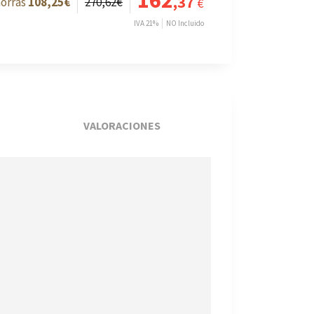
162
,37
108
,25
€
270
,62
€
€
IVA 21%
NO Incluido
VALORACIONES