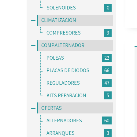
SOLENOIDES
0
CLIMATIZACION
COMPRESORES
3
COMP.ALTERNADOR
POLEAS
22
PLACAS DE DIODOS
66
REGULADORES
47
KITS REPARACION
5
OFERTAS
ALTERNADORES
60
ARRANQUES
3