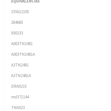
EQUIVALENCIAS
155612105
284685
930233
A003TN2481
A003TN2481A
A3TN2481
A3TN2481A
DRA0233
md371144
TNA023