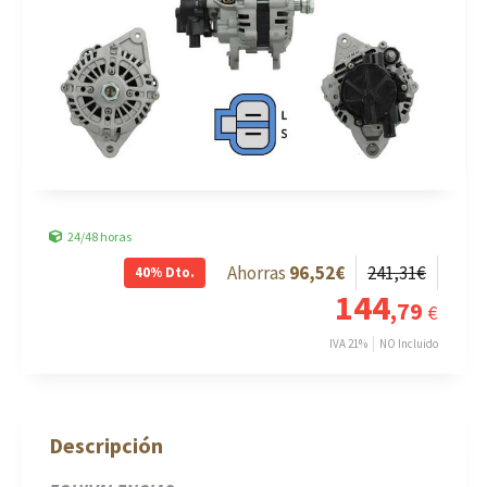
24/48 horas
96
,52
€
241
,31
€
40%
Dto.
144
,79
€
IVA 21%
NO Incluido
Descripción