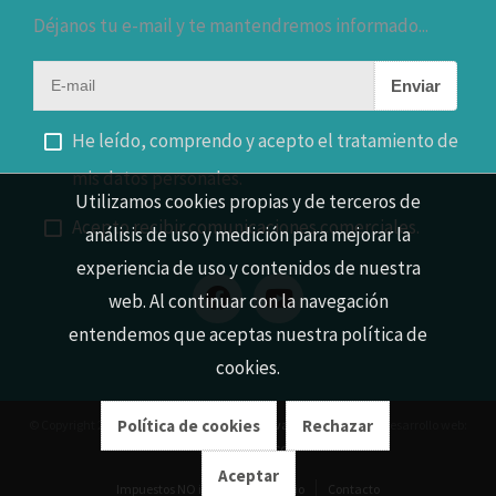
Déjanos tu e-mail y te mantendremos informado...
Enviar
He leído, comprendo y acepto el tratamiento de
mis datos personales.
Utilizamos cookies propias y de terceros de
Acepto recibir comunicaciones comerciales.
análisis de uso y medición para mejorar la
experiencia de uso y contenidos de nuestra
web. Al continuar con la navegación
entendemos que aceptas nuestra política de
cookies.
Política de cookies
Rechazar
© Copyright 2026 |
Aviso legal
|
Política de privacidad
|
Cookies
| Desarrollo web:
Software DELSOL
Aceptar
Impuestos NO incluidos
Inicio
Contacto