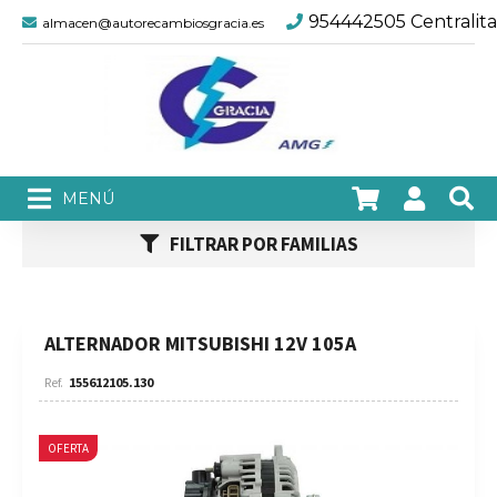
954442505 Centralita
almacen@autorecambiosgracia.es
FILTRAR POR FAMILIAS
ALTERNADOR MITSUBISHI 12V 105A
155612105.130
OFERTA