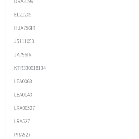
DRA3199
EL21205
HJA756IR
J5111053
JA756IR
KTR330018134
LEA0068
LEA0140
LRA00527
LRA527
PRA527