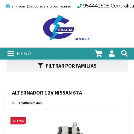
954442505 Centralita
almacen@autorecambiosgracia.es
FILTRAR POR FAMILIAS
ALTERNADOR 12V NISSAN 67A
165009067.440
OFERTA