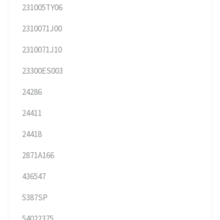
231005TY06
2310071J00
2310071J10
23300ES003
24286
24411
24418
2871A166
436547
5387SP
54022375