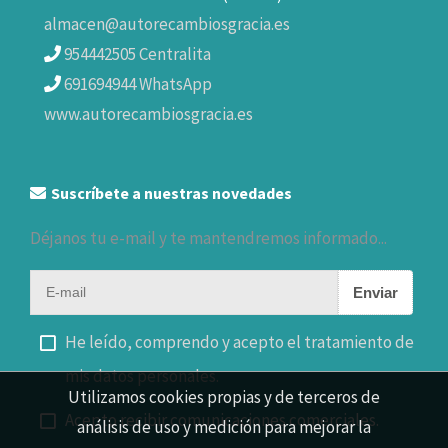
almacen@autorecambiosgracia.es
954442505 Centralita
691694944 WhatsApp
www.autorecambiosgracia.es
Suscríbete a nuestras novedades
Déjanos tu e-mail y te mantendremos informado...
Enviar
He leído, comprendo y acepto el tratamiento de
mis datos personales.
Utilizamos cookies propias y de terceros de
Acepto recibir comunicaciones comerciales.
análisis de uso y medición para mejorar la