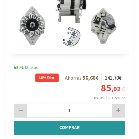
24/48 horas
56
,68
€
141
,70
€
40%
Dto.
85
,02
€
IVA 21%
NO Incluido
COMPRAR