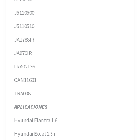
J5110500
J5110510
JA1788IR
JA879IR
LRA02136
OAN11601
TRA038
APLICACIONES
Hyundai Elantra 1.6
Hyundai Excel 1.3 i