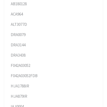
AB180128
ACA964
ALT3077D
DRA0079
DRA3144
DRA3438
F042A03052
F042A03052FDB
HJA1788IR
HJA879IR
IAJ0004