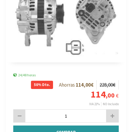
24/48 horas
114
,00
€
228
,00
€
50%
Dto.
114
,00
€
IVA 21%
NO Incluido