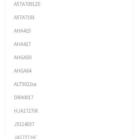
A5TA7091ZE
A5TA7191
AHA415
AHA427
AHGA50
AHGA64
ALT5022sa
DRA0017
HJA1727IR
J5114037
JA1727 HC