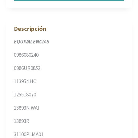
Descripción
EQUIVALENCIAS
0986080240
0986UR0852
113954 HC
125518070
13893N WAI
13893R
31100PLMA01