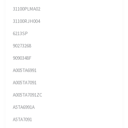
31100PLMA02
31100RJH004
6213SP
90273268
9090348F
A005TA6991
A005TA7091
A005TA7091ZC
A5TA6991A
A5TA7091