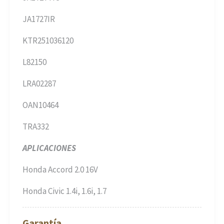
JA1727IR
KTR251036120
L82150
LRA02287
OAN10464
TRA332
APLICACIONES
Honda Accord 2.0 16V
Honda Civic 1.4i, 1.6i, 1.7
Garantía