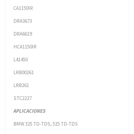
CA1150IR
DRA3673
DRA6619
HCA1150IR
L41450
LRB00261
LRB261
STC2227
APLICACIONES
BMW 325 TD-TDS, 525 TD-TDS