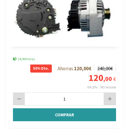
24/48 horas
120
,00
€
240
,00
€
50%
Dto.
120
,00
€
IVA 21%
NO Incluido
COMPRAR