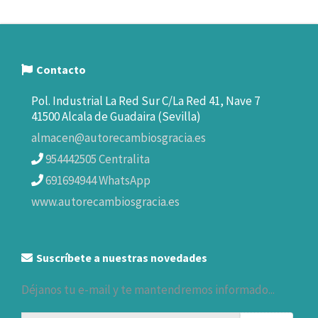
Contacto
Pol. Industrial La Red Sur C/La Red 41, Nave 7
41500 Alcala de Guadaira (Sevilla)
almacen@autorecambiosgracia.es
954442505 Centralita
691694944 WhatsApp
www.autorecambiosgracia.es
Suscríbete a nuestras novedades
Déjanos tu e-mail y te mantendremos informado...