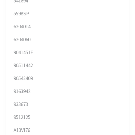
541694
5598SP
6204014
6204060
9041451F
90511442
90542409
9163942
933673
9512125
A13VI76