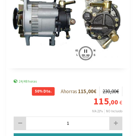
24/48 horas
115
,00
€
230
,00
€
50%
Dto.
115
,00
€
IVA 21%
NO Incluido