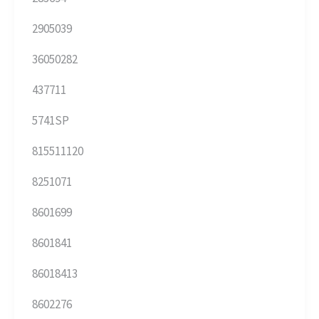
2905039
36050282
437711
5741SP
815511120
8251071
8601699
8601841
86018413
8602276