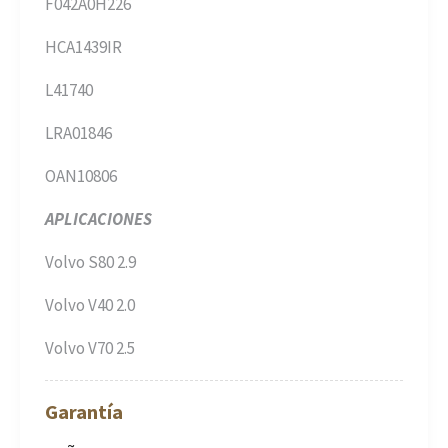
F042A0H226
HCA1439IR
L41740
LRA01846
OAN10806
APLICACIONES
Volvo S80 2.9
Volvo V40 2.0
Volvo V70 2.5
Garantía