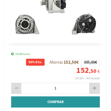
24/48 horas
152
,50
€
305
,00
€
50%
Dto.
152
,50
€
IVA 21%
NO Incluido
COMPRAR