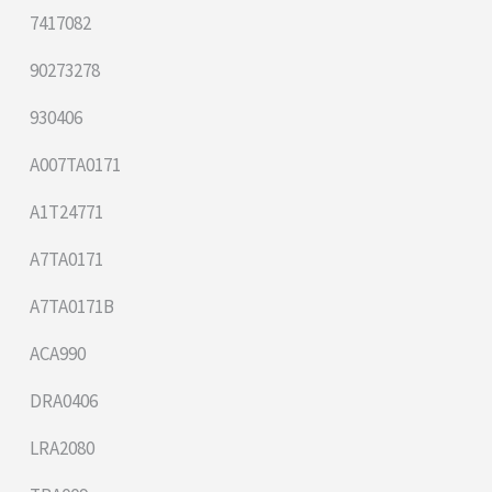
7417082
90273278
930406
A007TA0171
A1T24771
A7TA0171
A7TA0171B
ACA990
DRA0406
LRA2080