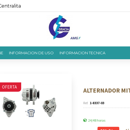
entralita
NE
INFORMACION DE USO
INFORMACION TECNICA
OFERTA
ALTERNADOR MIT
1-8337-03
24/48 horas