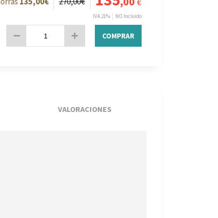
135
,00
135
,00
€
270
,00
€
€
IVA 21%
NO Incluido
COMPRAR
VALORACIONES