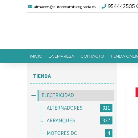
954442505 C
almacen@autorecambiosgracia.es
INICIO
LA EMPRESA
CONTACTO
TIENDA ONLI
TIENDA
ELECTRICIDAD
ALTERNADORES
311
ARRANQUES
337
MOTORES DC
4