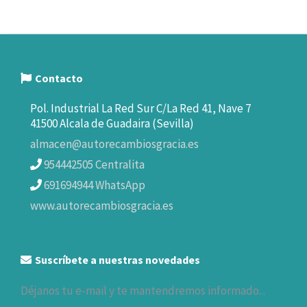
Contacto
Pol. Industrial La Red Sur C/La Red 41, Nave 7
41500 Alcala de Guadaira (Sevilla)
almacen@autorecambiosgracia.es
954442505 Centralita
691694944 WhatsApp
www.autorecambiosgracia.es
Suscríbete a nuestras novedades
Déjanos tu e-mail y te mantendremos informado...