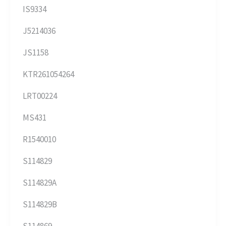
IS9334
J5214036
JS1158
KTR261054264
LRT00224
MS431
R1540010
S114829
S114829A
S114829B
S114869