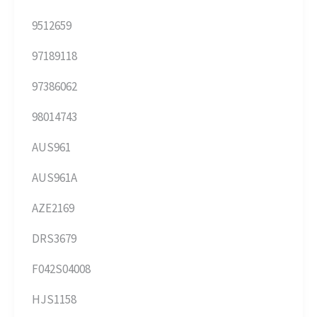
9512659
97189118
97386062
98014743
AUS961
AUS961A
AZE2169
DRS3679
F042S04008
HJS1158