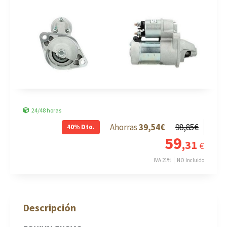
24/48 horas
39
,54
€
98
,85
€
40%
Dto.
59
,31
€
IVA 21%
NO Incluido
Descripción