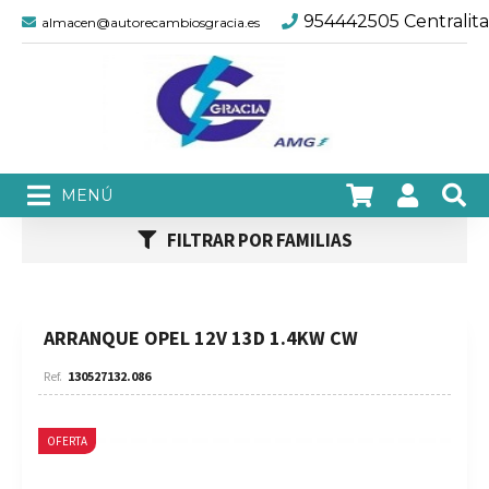
954442505 Centralita
almacen@autorecambiosgracia.es
FILTRAR POR FAMILIAS
ARRANQUE OPEL 12V 13D 1.4KW CW
130527132.086
OFERTA