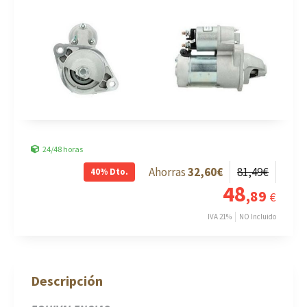
24/48 horas
32
,60
€
81
,49
€
40%
Dto.
48
,89
€
IVA 21%
NO Incluido
Descripción