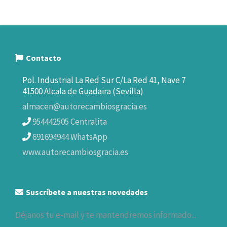
Contacto
Pol. Industrial La Red Sur C/La Red 41, Nave 7
41500 Alcala de Guadaira (Sevilla)
almacen@autorecambiosgracia.es
954442505 Centralita
691694944 WhatsApp
www.autorecambiosgracia.es
Suscríbete a nuestras novedades
Déjanos tu e-mail y te mantendremos informado...