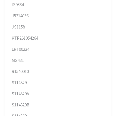
IS9334
J5214036
JS1158
KTR261054264
LRT00224
MS431
R1540010
S114829
S114829A
S114829B
S114869