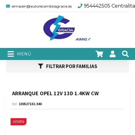
954442505 Centralita
almacen@autorecambiosgracia.es
FILTRAR POR FAMILIAS
ARRANQUE OPEL 12V 13D 1.4KW CW
130527132.340
OFERTA