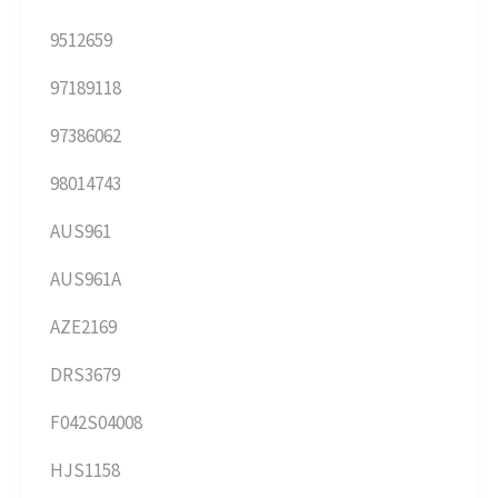
9512659
97189118
97386062
98014743
AUS961
AUS961A
AZE2169
DRS3679
F042S04008
HJS1158