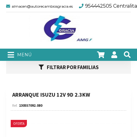
954442505 Centralita
almacen@autorecambiosgracia.es
FILTRAR POR FAMILIAS
ARRANQUE ISUZU 12V 9D 2.3KW
130557092.080
OFERTA