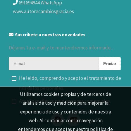
691694944 WhatsApp
www.autorecambiosgracia.es
Suscríbete a nuestras novedades
Déjanos tu e-mail y te mantendremos informado...
Enviar
He leído, comprendo y acepto el tratamiento de
mis datos personales.
Utilizamos cookies propias y de terceros de
Acepto recibir comunicaciones comerciales.
análisis de uso y medición para mejorar la
experiencia de uso y contenidos de nuestra
web. Al continuar con la navegación
entendemos que aceptas nuestra política de