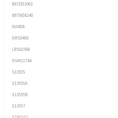
8972553901
8973658240
910458
DRS0458
LRS02368
OSM11744
S13555
S13555A
S13555B
S13557
STR3152