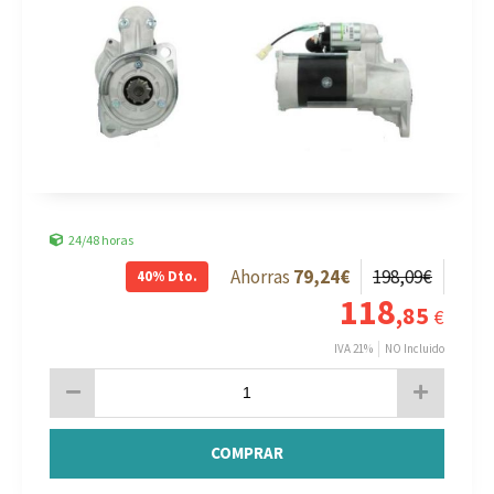
24/48 horas
79
,24
€
198
,09
€
40%
Dto.
118
,85
€
IVA 21%
NO Incluido
COMPRAR