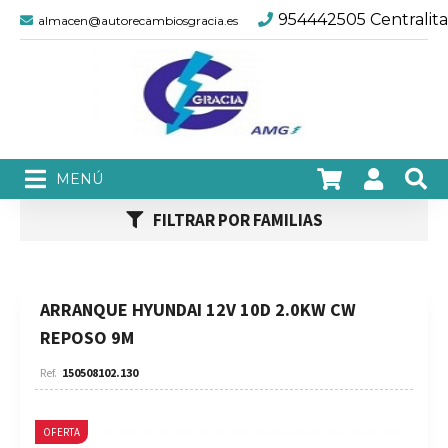
954442505 Centralita
almacen@autorecambiosgracia.es
FILTRAR POR FAMILIAS
ARRANQUE HYUNDAI 12V 10D 2.0KW CW
REPOSO 9M
150508102.130
OFERTA