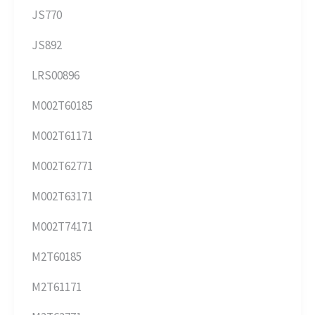
JS770
JS892
LRS00896
M002T60185
M002T61171
M002T62771
M002T63171
M002T74171
M2T60185
M2T61171