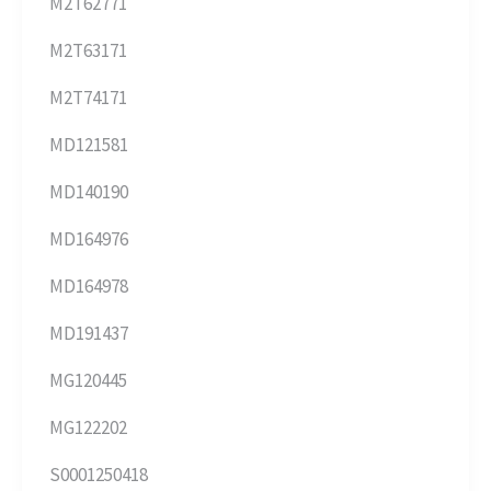
M2T62771
M2T63171
M2T74171
MD121581
MD140190
MD164976
MD164978
MD191437
MG120445
MG122202
S0001250418