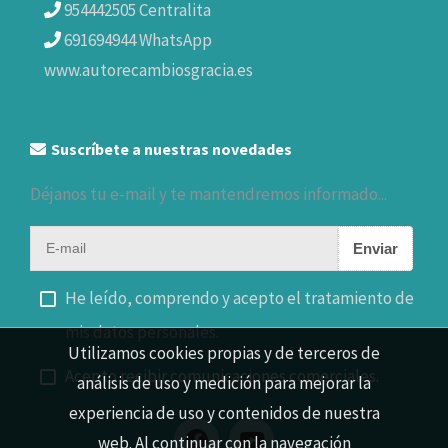
954442505 Centralita
691694944 WhatsApp
www.autorecambiosgracia.es
Suscríbete a nuestras novedades
Déjanos tu e-mail y te mantendremos informado...
Enviar
He leído, comprendo y acepto el tratamiento de
mis datos personales.
Utilizamos cookies propias y de terceros de
Acepto recibir comunicaciones comerciales.
análisis de uso y medición para mejorar la
experiencia de uso y contenidos de nuestra
web. Al continuar con la navegación