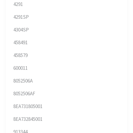
4291
4291SP
4304SP
458491
458579
600011
8052506A
8052506AF
8EA731805001
8EA732845001
913344