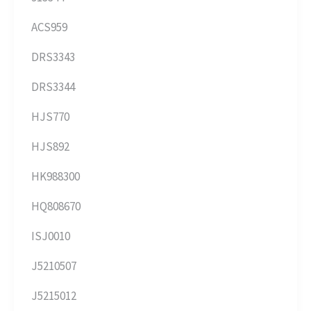
ACS959
DRS3343
DRS3344
HJS770
HJS892
HK988300
HQ808670
ISJ0010
J5210507
J5215012