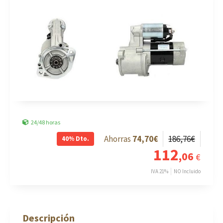
24/48 horas
74
,70
€
186
,76
€
40%
Dto.
112
,06
€
IVA 21%
NO Incluido
Descripción