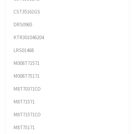
CST35161GS
DRS0965
KTR301046204
LRS01468
M008T71571
M008T75171
M8T70371CO
M8T71571
M8T71571CO
M8T75171