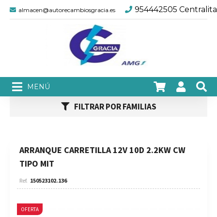
954442505 Centralita
almacen@autorecambiosgracia.es
FILTRAR POR FAMILIAS
ARRANQUE CARRETILLA 12V 10D 2.2KW CW
TIPO MIT
150523102.136
OFERTA