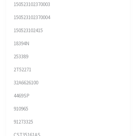
150523102370003
150523102370004
150523102415
18394N
253389
2T52271
32A6626100
4469SP
910965
91273325
CST35161AS