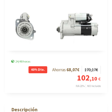
24/48 horas
68
,07
€
170
,17
€
40%
Dto.
102
,10
€
IVA 21%
NO Incluido
Descripción