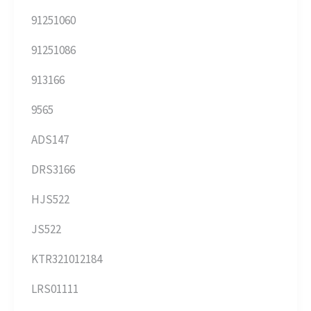
91251060
91251086
913166
9565
ADS147
DRS3166
HJS522
JS522
KTR321012184
LRS01111