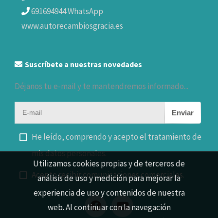
691694944 WhatsApp
www.autorecambiosgracia.es
Suscríbete a nuestras novedades
Déjanos tu e-mail y te mantendremos informado...
Enviar
He leído, comprendo y acepto el tratamiento de
mis datos personales.
Utilizamos cookies propias y de terceros de
Acepto recibir comunicaciones comerciales.
análisis de uso y medición para mejorar la
experiencia de uso y contenidos de nuestra
web. Al continuar con la navegación