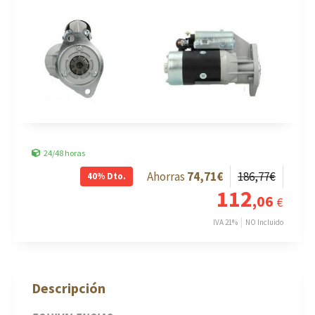
24/48 horas
74
,71
€
186
,77
€
40%
Dto.
112
,06
€
IVA 21%
NO Incluido
Descripción