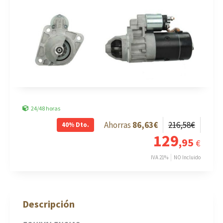
24/48 horas
86
,63
€
216
,58
€
40%
Dto.
129
,95
€
IVA 21%
NO Incluido
Descripción