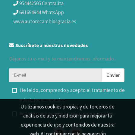
954442505 Centralita
691694944 WhatsApp
www.autorecambiosgracia.es
Suscríbete a nuestras novedades
Déjanos tu e-mail y te mantendremos informado...
Enviar
He leído, comprendo y acepto el tratamiento de
mis datos personales.
Utilizamos cookies propias y de terceros de
Acepto recibir comunicaciones comerciales.
análisis de uso y medición para mejorar la
experiencia de uso y contenidos de nuestra
web. Al continuar con la navegación