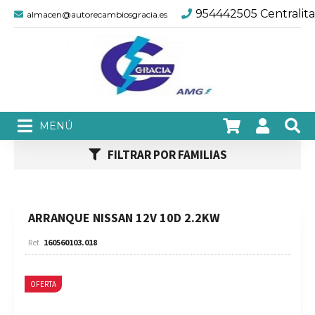
954442505 Centralita
almacen@autorecambiosgracia.es
FILTRAR POR FAMILIAS
ARRANQUE NISSAN 12V 10D 2.2KW
160560103.018
OFERTA