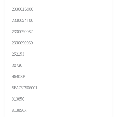
233001S900
2330054T00
2330090067
2330090069
252153
30730
4640SP
8EA737806001
913856
913856X