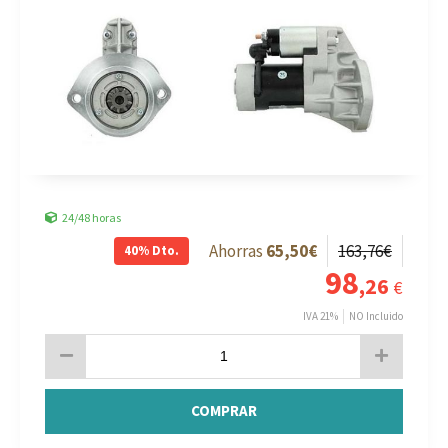
24/48 horas
65
,50
€
163
,76
€
40%
Dto.
98
,26
€
IVA 21%
NO Incluido
COMPRAR