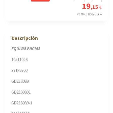
19
,15
€
IVA 21%
NO Incluido
Descripción
EQUIVALENCIAS
10511026
97186700
GD218089
GD2180891
GD218089-1