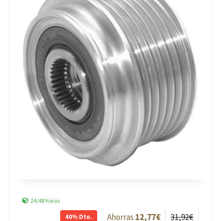
24/48 horas
12
,77
€
31
,92
€
40%
Dto.