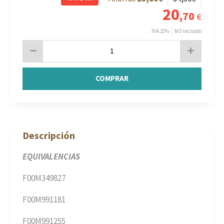
20
,70
€
IVA 21%
NO Incluido
COMPRAR
Descripción
EQUIVALENCIAS
F00M349827
F00M991181
F00M991255