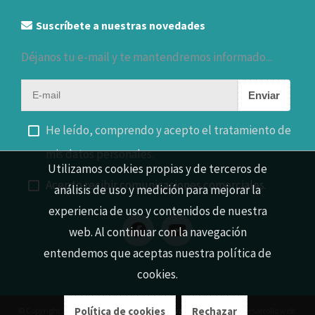
Suscríbete a nuestras novedades
Déjanos tu e-mail y te mantendremos informado...
Enviar
He leído, comprendo y acepto el tratamiento de
mis datos personales.
Utilizamos cookies propias y de terceros de
Acepto recibir comunicaciones comerciales.
análisis de uso y medición para mejorar la
experiencia de uso y contenidos de nuestra
web. Al continuar con la navegación
entendemos que aceptas nuestra política de
cookies.
Política de cookies
Rechazar
© Copyright 2026 |
Aviso legal
|
Política de privacidad
|
Cookies
| Desarrollo web: