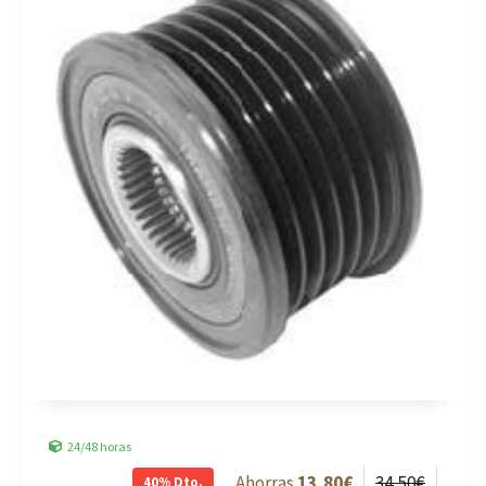
24/48 horas
13
,80
€
34
,50
€
40%
Dto.