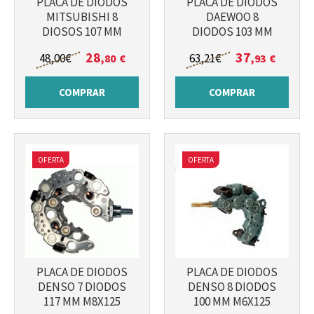
PLACA DE DIODOS
PLACA DE DIODOS
MITSUBISHI 8
DAEWOO 8
DIOSOS 107 MM
DIODOS 103 MM
Más info
Más info
28
37
48
,00
€
63
,21
€
,80
€
,93
€
COMPRAR
COMPRAR
OFERTA
OFERTA
PLACA DE DIODOS
PLACA DE DIODOS
DENSO 7 DIODOS
DENSO 8 DIODOS
Más info
117 MM M8X125
100 MM M6X125
Más info