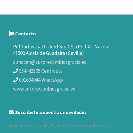
Contacto
Pol. Industrial La Red Sur C/La Red 41, Nave 7
41500 Alcala de Guadaira (Sevilla)
almacen@autorecambiosgracia.es
954442505 Centralita
691694944 WhatsApp
www.autorecambiosgracia.es
Suscríbete a nuestras novedades
Déjanos tu e-mail y te mantendremos informado...