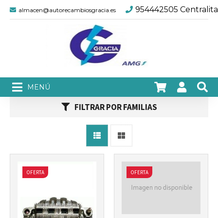
954442505 Centralita
almacen@autorecambiosgracia.es
Más info
Más info
FILTRAR POR FAMILIAS
OFERTA
OFERTA