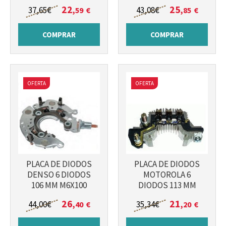
22
25
37
,65
€
43
,08
€
,59
€
,85
€
COMPRAR
COMPRAR
OFERTA
OFERTA
PLACA DE DIODOS
PLACA DE DIODOS
DENSO 6 DIODOS
MOTOROLA 6
106 MM M6X100
DIODOS 113 MM
26
21
44
,00
€
35
,34
€
,40
€
,20
€