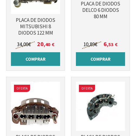
PLACA DE DIODOS
DELCO 6 DIODOS
80 MM
PLACA DE DIODOS
MITSUBISHI 8
DIODOS 122 MM
Más info
Más info
20
6
34
,00
€
10
,89
€
,40
€
,53
€
COMPRAR
COMPRAR
OFERTA
OFERTA