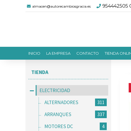
954442505 C
almacen@autorecambiosgracia.es
INICIO
LA EMPRESA
CONTACTO
TIENDA ONLI
TIENDA
ELECTRICIDAD
ALTERNADORES
311
ARRANQUES
337
MOTORES DC
4