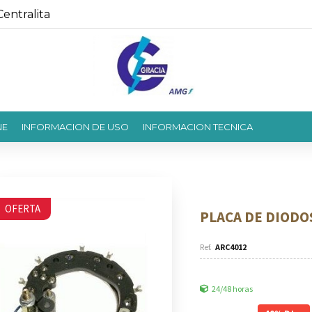
entralita
NE
INFORMACION DE USO
INFORMACION TECNICA
OFERTA
PLACA DE DIODO
ARC4012
24/48 horas