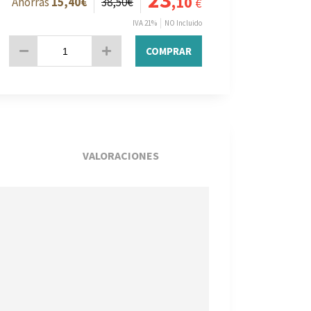
23
,10
15
,40
€
38
,50
€
€
IVA 21%
NO Incluido
COMPRAR
VALORACIONES