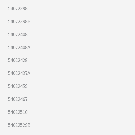
54022398
54022398B
54022408
54022408A
54022428
54022437A
54022459
54022467
54022510
54022529B