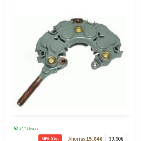
24/48 horas
15
,84
€
39
,60
€
40%
Dto.