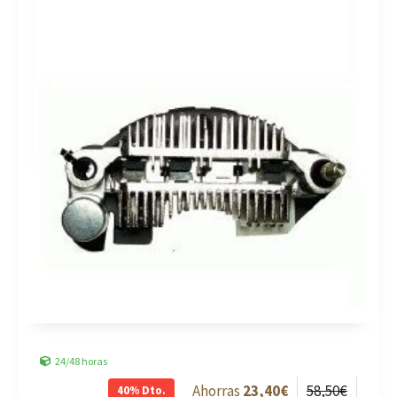
24/48 horas
23
,40
€
58
,50
€
40%
Dto.