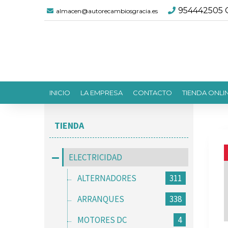
954442505 C
almacen@autorecambiosgracia.es
INICIO
LA EMPRESA
CONTACTO
TIENDA ONLI
TIENDA
ELECTRICIDAD
ALTERNADORES
311
ARRANQUES
338
MOTORES DC
4