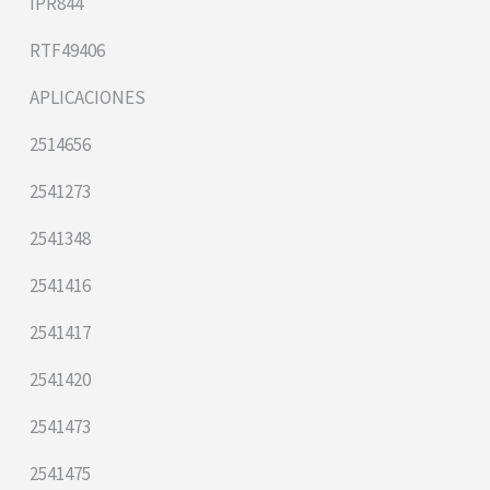
IPR844
RTF49406
APLICACIONES
2514656
2541273
2541348
2541416
2541417
2541420
2541473
2541475