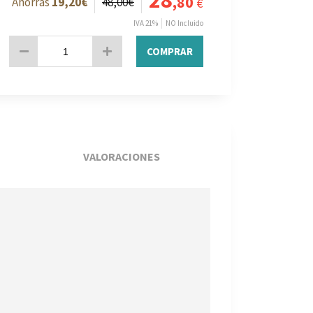
28
,80
19
,20
€
48
,00
€
€
IVA 21%
NO Incluido
COMPRAR
VALORACIONES