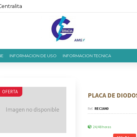
entralita
NE
INFORMACION DE USO
INFORMACION TECNICA
OFERTA
PLACA DE DIODO
REC1640
24/48 horas