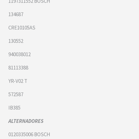
1197311552 BOSCH
134687
CRE10105AS
130552
940038012
81113388
YR-V02 T
572587
IB385
ALTERNADORES
0120335006 BOSCH