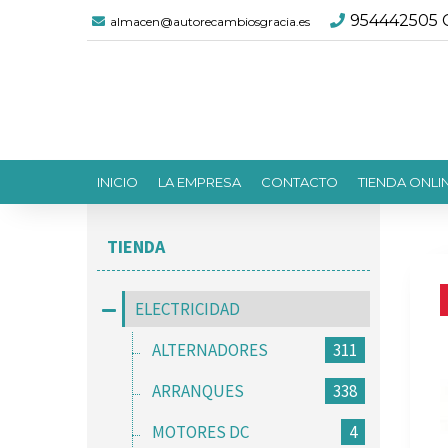
954442505 C
almacen@autorecambiosgracia.es
INICIO
LA EMPRESA
CONTACTO
TIENDA ONLI
TIENDA
ELECTRICIDAD
ALTERNADORES
311
ARRANQUES
338
MOTORES DC
4