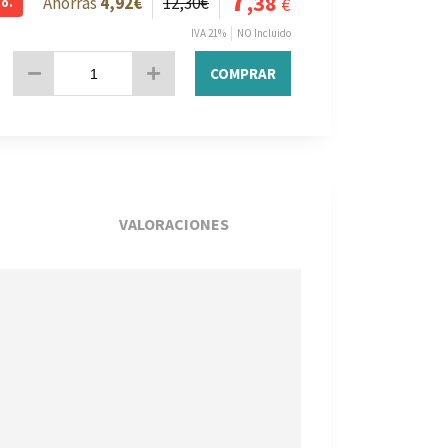
7
,38
4
,92
€
12
,30
€
€
o.
IVA 21%
NO Incluido
COMPRAR
VALORACIONES