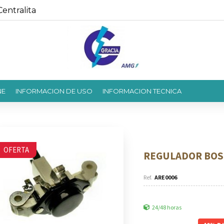
entralita
NE
INFORMACION DE USO
INFORMACION TECNICA
OFERTA
REGULADOR BOSC
ARE0006
24/48 horas