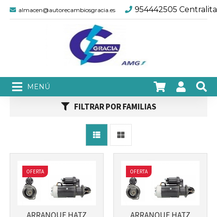
954442505 Centralita
almacen@autorecambiosgracia.es
FILTRAR POR FAMILIAS
Más info
Más info
OFERTA
OFERTA
ARRANQUE HATZ
ARRANQUE HATZ