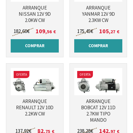
ARRANQUE
ARRANQUE
NISSAN 12V 9D
YANMAR 12V 9D
2.0KW CW
2.3KW CW
109
105
182
,60
€
175
,45
€
,56
€
,27
€
COMPRAR
COMPRAR
OFERTA
OFERTA
ARRANQUE
ARRANQUE
RENAULT 12V 10D
BOBCAT 12V 11D
2.2KW CW
2.7KW TIPO
MANDO
82
142
137
,92
€
238
,28
€
,75
€
,97
€