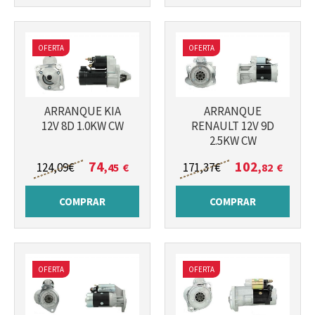
Más info
Más info
OFERTA
OFERTA
ARRANQUE KIA
ARRANQUE
12V 8D 1.0KW CW
RENAULT 12V 9D
2.5KW CW
74
102
124
,09
€
171
,37
€
,45
€
,82
€
COMPRAR
COMPRAR
OFERTA
OFERTA