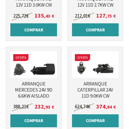
12V 11D 3.0KW CW
12V 11D 2.7KW CW
135
127
225
,72
€
212
,91
€
,43
€
,75
€
COMPRAR
COMPRAR
Más info
Más info
OFERTA
OFERTA
ARRANQUE
ARRANQUE
MERCEDES 24V 9D
CATERPILLAR 24V
6.6KW AISLADO
11D 9.0KW CW
232
374
388
,21
€
624
,74
€
,93
€
,84
€
COMPRAR
COMPRAR