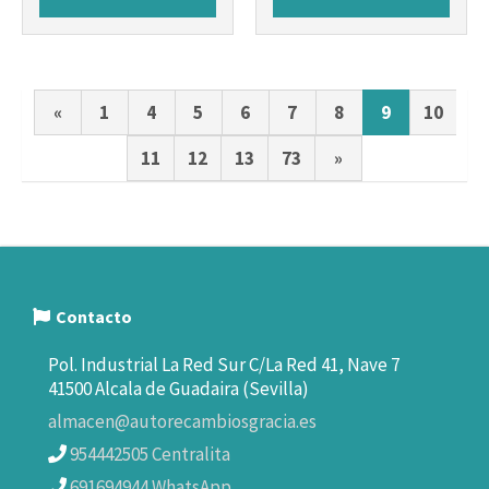
«
1
4
5
6
7
8
9
10
11
12
13
73
»
Contacto
Pol. Industrial La Red Sur C/La Red 41, Nave 7
41500 Alcala de Guadaira (Sevilla)
almacen@autorecambiosgracia.es
954442505 Centralita
691694944 WhatsApp