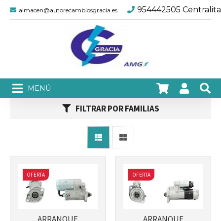
954442505 Centralita
almacen@autorecambiosgracia.es
Más info
Más info
FILTRAR POR FAMILIAS
OFERTA
OFERTA
Más info
Más info
ARRANQUE
ARRANQUE