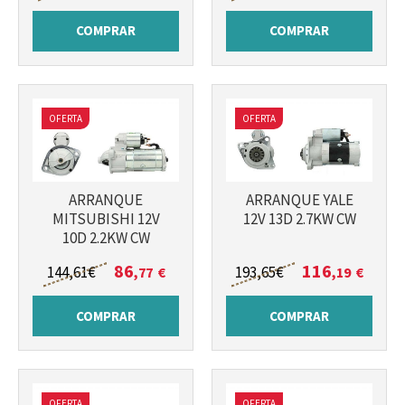
COMPRAR
COMPRAR
OFERTA
OFERTA
Más info
Más info
ARRANQUE
ARRANQUE YALE
MITSUBISHI 12V
12V 13D 2.7KW CW
10D 2.2KW CW
86
116
144
,61
€
193
,65
€
,77
€
,19
€
COMPRAR
COMPRAR
OFERTA
OFERTA