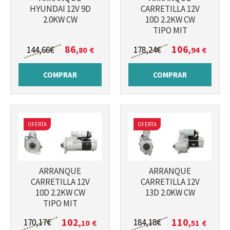
HYUNDAI 12V 9D
CARRETILLA 12V
2.0KW CW
10D 2.2KW CW
TIPO MIT
86
106
144
,66
€
178
,24
€
,80
€
,94
€
COMPRAR
COMPRAR
OFERTA
OFERTA
Más info
Más info
ARRANQUE
ARRANQUE
CARRETILLA 12V
CARRETILLA 12V
10D 2.2KW CW
13D 2.0KW CW
TIPO MIT
102
110
170
,17
€
184
,18
€
,10
€
,51
€