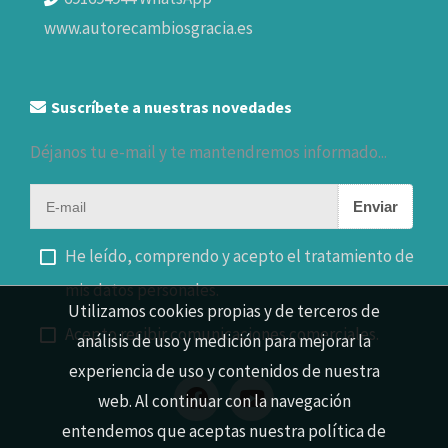
www.autorecambiosgracia.es
Suscríbete a nuestras novedades
Déjanos tu e-mail y te mantendremos informado...
Enviar
He leído, comprendo y acepto el tratamiento de
mis datos personales.
Utilizamos cookies propias y de terceros de
Acepto recibir comunicaciones comerciales.
análisis de uso y medición para mejorar la
experiencia de uso y contenidos de nuestra
web. Al continuar con la navegación
entendemos que aceptas nuestra política de