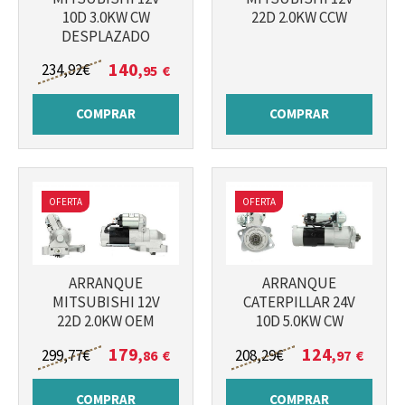
10D 3.0KW CW
22D 2.0KW CCW
DESPLAZADO
140
234
,92
€
,95
€
COMPRAR
COMPRAR
OFERTA
OFERTA
ARRANQUE
ARRANQUE
MITSUBISHI 12V
CATERPILLAR 24V
22D 2.0KW OEM
10D 5.0KW CW
179
124
299
,77
€
208
,29
€
,86
€
,97
€
COMPRAR
COMPRAR