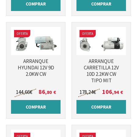
COMPRAR
COMPRAR
OFERTA
OFERTA
Más info
Más info
ARRANQUE
ARRANQUE
HYUNDAI 12V 9D
CARRETILLA 12V
2.0KW CW
10D 2.2KW CW
TIPO MIT
86
106
144
,66
€
178
,24
€
,80
€
,94
€
COMPRAR
COMPRAR
OFERTA
OFERTA