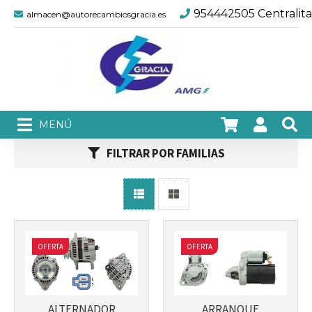
954442505 Centralita
almacen@autorecambiosgracia.es
Más info
Más info
FILTRAR POR FAMILIAS
OFERTA
OFERTA
Más info
Más info
ALTERNADOR
ARRANQUE