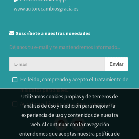
www.autorecambiosgracia.es
Suscríbete a nuestras novedades
Déjanos tu e-mail y te mantendremos informado...
Enviar
He leído, comprendo y acepto el tratamiento de
mis datos personales.
Utilizamos cookies propias y de terceros de
Acepto recibir comunicaciones comerciales.
análisis de uso y medición para mejorar la
experiencia de uso y contenidos de nuestra
web. Al continuar con la navegación
entendemos que aceptas nuestra política de