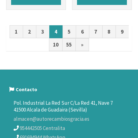
1
2
3
4
5
6
7
8
9
10
55
»
Contacto
Pol. Industrial La Red Sur C/La Red 41, Nave 7
41500 Alcala de Guadaira (Sevilla)
almacen@autorecambiosgracia.es
954442505 Centralita
691694944 WhatsApp