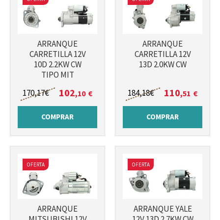
ARRANQUE
ARRANQUE
CARRETILLA 12V
CARRETILLA 12V
10D 2.2KW CW
13D 2.0KW CW
TIPO MIT
102
110
170
,17
€
184
,18
€
,10
€
,51
€
COMPRAR
COMPRAR
OFERTA
OFERTA
ARRANQUE
ARRANQUE YALE
MITSUBISHI 12V
12V 13D 2.7KW CW