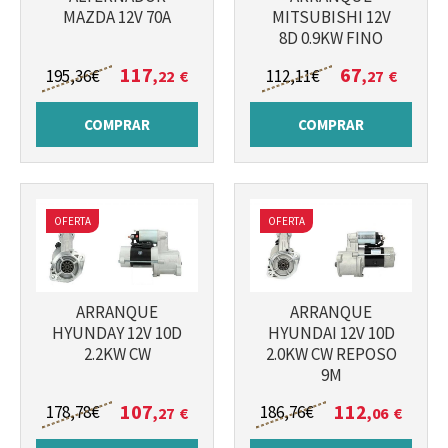
MAZDA 12V 70A
MITSUBISHI 12V
8D 0.9KW FINO
117
67
195
,36
€
112
,11
€
,22
€
,27
€
COMPRAR
COMPRAR
OFERTA
OFERTA
Más info
Más info
ARRANQUE
ARRANQUE
HYUNDAY 12V 10D
HYUNDAI 12V 10D
2.2KW CW
2.0KW CW REPOSO
9M
107
112
178
,78
€
186
,76
€
,27
€
,06
€